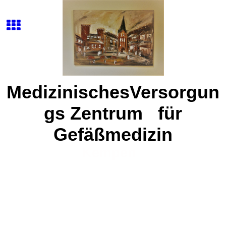
M
edizinisches
V
ersorgun
gs
Z
entrum
für
Gefäßmedizin
Kempen